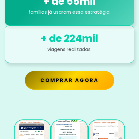
+ de 
55
mil
famílias já usaram essa estratégia.
+ de 
224
mil
viagens realizadas.
COMPRAR AGORA