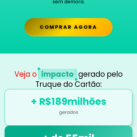
sem demora.
COMPRAR AGORA
Veja o
impacto
gerado pelo
Truque do Cartão:
+ R$
189
milhões
gerados