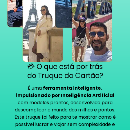
💳 O que está por trás
do Truque do Cartão?
É uma
ferramenta inteligente,
impulsionado por
Inteligência Artificial
com modelos prontos
, desenvolvido para
descomplicar o mundo das milhas e pontos.
Este truque foi feito para te mostrar como é
possível lucrar e viajar sem complexidade e