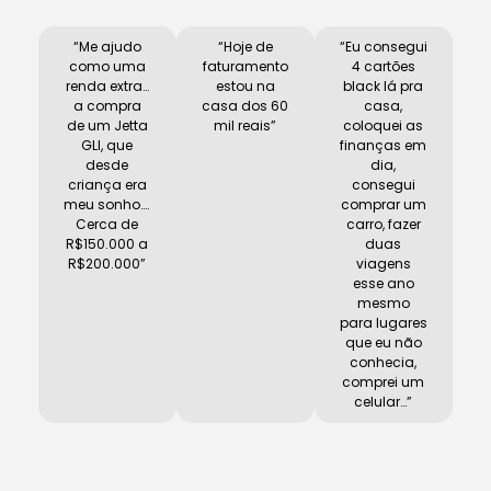
“Me ajudo
“Hoje de
“Eu consegui
como uma
faturamento
4 cartões
renda extra…
estou na
black lá pra
a compra
casa dos 60
casa,
de um Jetta
mil reais”
coloquei as
GLI, que
finanças em
desde
dia,
criança era
consegui
meu sonho….
comprar um
Cerca de
carro, fazer
R$150.000 a
duas
R$200.000”
viagens
esse ano
mesmo
para lugares
que eu não
conhecia,
comprei um
celular…”