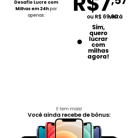
R$7
,57
Desafio Lucre com
Milhas em 24h
por
apenas:
ou R$ 69,90 à vista
Sim,
quero
lucrar
com
milhas
agora!
E tem mais!
Você ainda recebe de bônus: