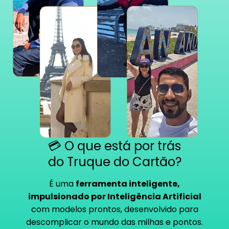
💳 O que está por trás
do Truque do Cartão?
É uma
ferramenta inteligente,
impulsionado por
Inteligência Artificial
com modelos prontos
, desenvolvido para
descomplicar o mundo das milhas e pontos.