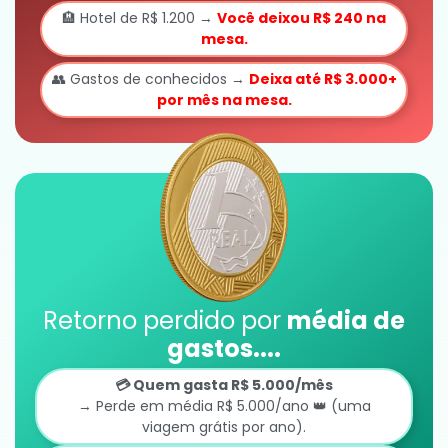
🏨 Hotel de R$ 1.200 →
Você deixou R$ 240 na
mesa.
👥 Gastos de conhecidos →
Deixa até R$ 3.000+
por mês na mesa.
Retorno perdido por
média de
gastos....
💳 Quem gasta R$ 5.000/mês
→ Perde em média R$ 5.000/ano 👑 (uma
viagem grátis por ano).