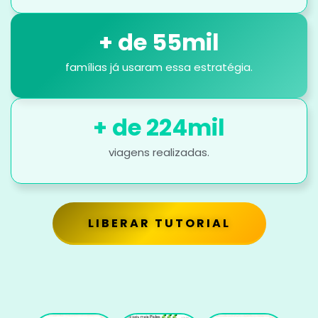
+ de 
55
mil
famílias já usaram essa estratégia.
+ de 
224
mil
viagens realizadas.
LIBERAR TUTORIAL