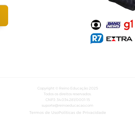
Copyright © Reino Educação 2025
Todos os direitos reservados.
CNPJ: 34.034.281/0001-15
suporte@reinoeducacao.com
Termos de Uso
Políticas de Privacidade