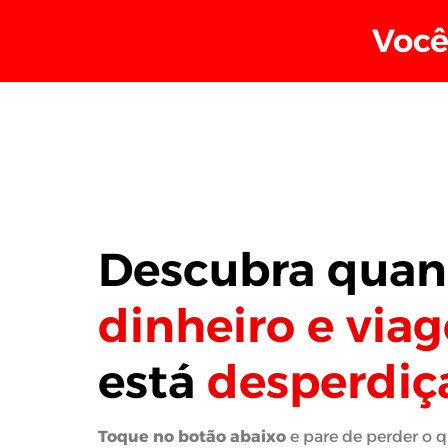
Você
Descubra quan
dinheiro e via
está
desperdiç
Toque no botão abaixo
e pare de perder o qu