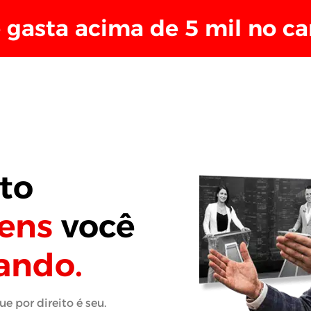
 gasta acima de 5 mil no ca
to
gens
você
ando.
e por direito é seu.