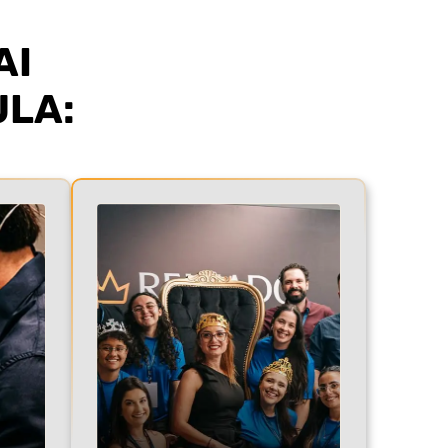
AI
ULA: