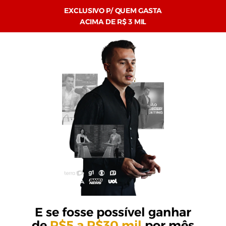
EXCLUSIVO P/ QUEM GASTA
ACIMA DE R$ 3 MIL
E se fosse possível ganhar
de
R$5 a R$30 mil
por mês