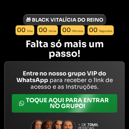
🎁 BLACK VITALÍCIA DO REINO
00
00
00
00
Dias
Horas
Minutos
Segundos
Falta só mais um
passo!
Entre no nosso grupo VIP do
WhatsApp
para receber o link de
acesso e as instruções.
TOQUE AQUI PARA ENTRAR
NO GRUPO!