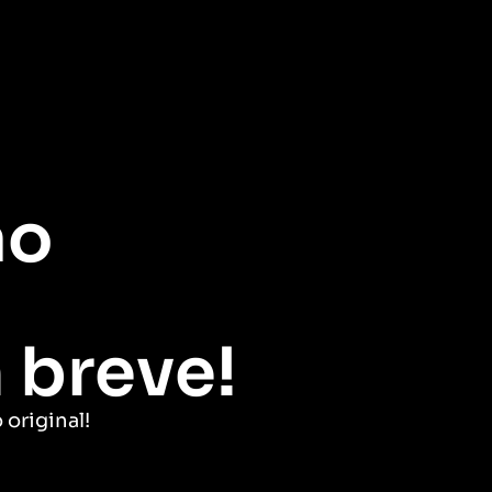
ão
 breve!
 original!