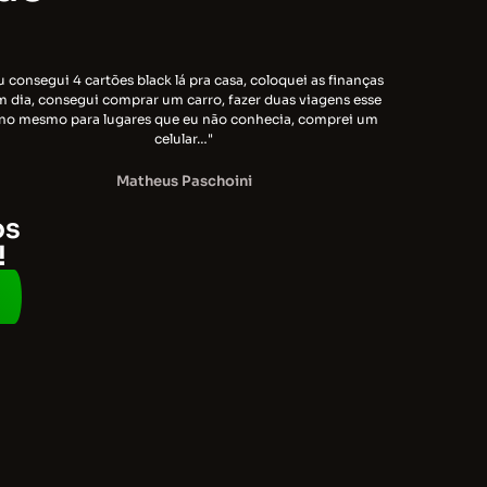
u consegui 4 cartões black lá pra casa, coloquei as finanças
m dia, consegui comprar um carro, fazer duas viagens esse
no mesmo para lugares que eu não conhecia, comprei um
celular…"
Matheus Paschoini
os
!