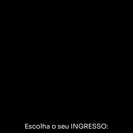
também deseja riqueza e liberdade.
Ingressos duplos encerram em breve.
Escolha o seu INGRESSO: