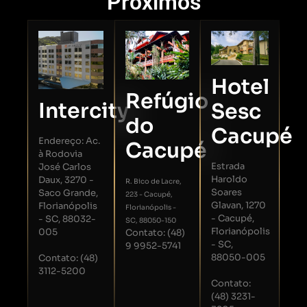
Próximos
Hotel
Refúgio
Intercity
Sesc
do
Cacupé
Endereço: Ac.
Cacupé
à Rodovia
Estrada
José Carlos
Haroldo
Daux, 3270 -
R. Bico de Lacre,
Soares
Saco Grande,
223 - Cacupé,
Glavan, 1270
Florianópolis
Florianópolis -
- Cacupé,
- SC, 88032-
SC, 88050-150
Florianópolis
005
Contato: (48)
- SC,
9 9952-5741
88050-005
Contato: (48)
3112-5200
Contato:
(48) 3231-