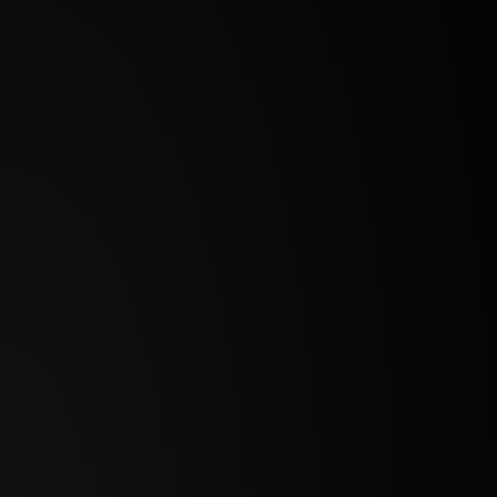
VIP
Todos benefícios do Start
Assento mais próximo do palco.
Sala Vip Exclusiva para network
c/ café da manhã e tarde.
Acesso aos palestrantes
Reunião Exclusiva Online
com Crix pós-evento
Gravação do Evento
2 ingressos pelo preço de 1
POR APENAS 12X DE
R$99
,90