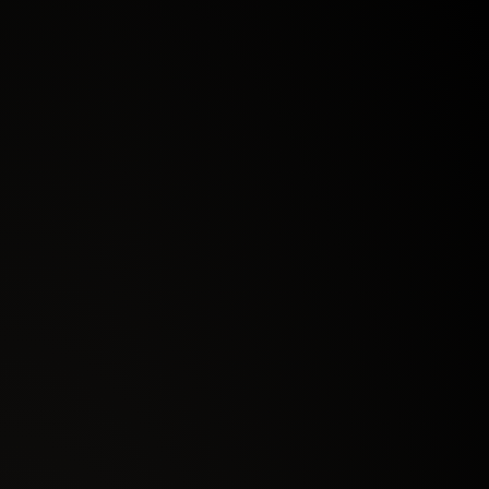
START
Acesso a 2 dias de evento
Kit Aluno Reinado
2 ingressos pelo preço de 1
POR APENAS 12X DE
R$19
,90
QUERO IR DE START!